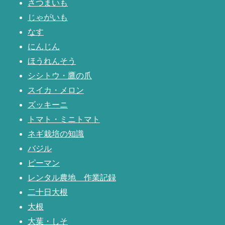
さつまいも
じゃがいも
なす
にんじん
ほうれんそう
シシトウ・鷹の爪
スイカ・メロン
ズッキーニ
トマト・ミニトマト
ネギ栽培の知識
バジル
ピーマン
レンタル農地 作業記録
二十日大根
大根
大葉・しそ