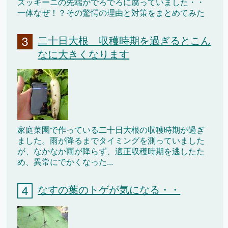
ズッキーニの先端がでろでろに腐っていました・・
一体なぜ！？その驚愕の理由と対策をまとめてみた
二十日大根 収穫時期を過ぎるとこん
なに大きくなります
家庭菜園で作っている二十日大根の収穫時期が過ぎ
ました。雨が降るまでタイミングを測っていました
が、なかなか雨が降らず、適正収穫時期を逃したた
め、異常にでかくなった...
なすの葉のトゲが気になる・・