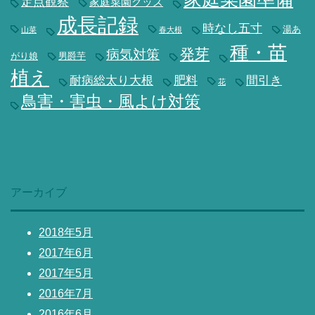
定点観察
家庭菜園グッズ
成長記録
時なし五寸
湯あ
山菜
春大根
種・苗
発芽
病気対策
がり娘
男爵芋
植え
耐病総太り大根
肥料
間引き
花
鳥害・害虫・風よけ対策
アーカイブ
2018年5月
2017年6月
2017年5月
2016年7月
2016年6月