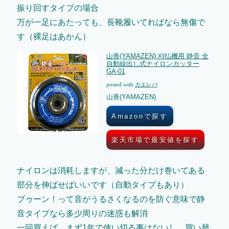
振り回すタイプの場合
万が一足にあたっても、長靴履いてればなら無傷で
す（裸足はあかん）
山善(YAMAZEN) 刈払機用 静音 全
自動繰出し式ナイロンカッター
GA-01
posted with
カエレバ
山善(YAMAZEN)
Amazonで探す
楽天市場で最安値を探す
ナイロンは消耗しますが、減った分だけ巻いてある
部分を伸ばせばいいです（自動タイプもあり）
ブゥーン！って音がうるさくなるのを防ぐ意味で静
音タイプなら多少周りの迷惑も解消
一回買えば、まず1年で使い切る事はないし、買い替