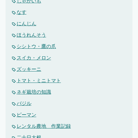
じゃがいも
なす
にんじん
ほうれんそう
シシトウ・鷹の爪
スイカ・メロン
ズッキーニ
トマト・ミニトマト
ネギ栽培の知識
バジル
ピーマン
レンタル農地 作業記録
二十日大根