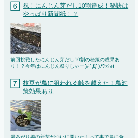
祝！にんじん芽だし10割達成！秘訣は
やっぱり新聞紙！？
前回挑戦したにんじん芽だし10割の秘策の成果あ
り！？今年はにんじん祭りじゃー(# ﾟДﾟ)ﾉﾜｯｼｮｲ
枝豆が鳥に狙われる峠を越えた！鳥対
策効果あり
湯あがり娘の新芽がついに開いた！って事で鳥に食