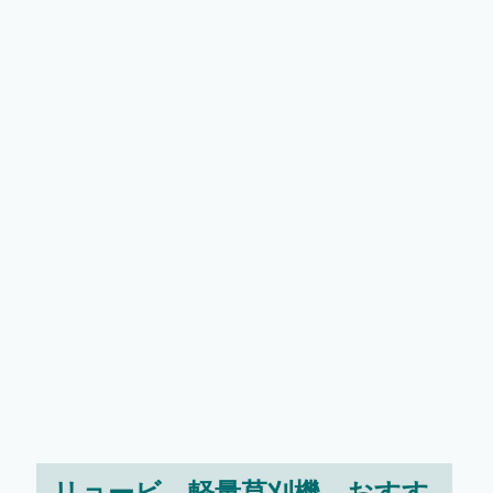
リョービ 軽量草刈機 おすす