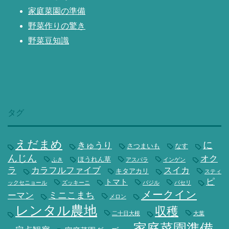
家庭菜園の準備
野菜作りの驚き
野菜豆知識
タグ
えだまめ
に
きゅうり
さつまいも
なす
んじん
オク
ほうれん草
ふき
アスパラ
インゲン
ラ
カラフルファイブ
スイカ
キタアカリ
スティ
ピ
トマト
ックセニョール
ズッキーニ
バジル
パセリ
メークイン
ミニこまち
ーマン
メロン
レンタル農地
収穫
二十日大根
大葉
家庭菜園準備