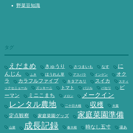
野菜豆知識
タグ
えだまめ
に
きゅうり
さつまいも
なす
んじん
オク
ほうれん草
ふき
アスパラ
インゲン
ラ
カラフルファイブ
スイカ
キタアカリ
スティ
ピ
トマト
ックセニョール
ズッキーニ
バジル
パセリ
メークイン
ミニこまち
ーマン
メロン
レンタル農地
収穫
二十日大根
大葉
家庭菜園準備
定点観察
家庭菜園グッズ
成長記録
時なし五寸
湯あ
山菜
春大根