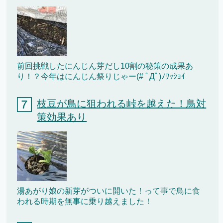
前回挑戦したにんじん芽だし10割の秘策の成果あ
り！？今年はにんじん祭りじゃー(# ﾟДﾟ)ﾉﾜｯｼｮｲ
枝豆が鳥に狙われる峠を越えた！鳥対
策効果あり
湯あがり娘の新芽がついに開いた！って事で鳥に食
われる時期を無事に乗り越えました！