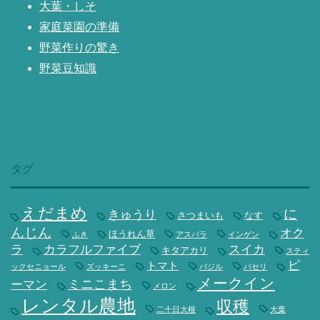
大葉・しそ
家庭菜園の準備
野菜作りの驚き
野菜豆知識
タグ
えだまめ
に
きゅうり
さつまいも
なす
んじん
オク
ほうれん草
ふき
アスパラ
インゲン
ラ
カラフルファイブ
スイカ
キタアカリ
スティ
ピ
トマト
ックセニョール
ズッキーニ
バジル
パセリ
メークイン
ミニこまち
ーマン
メロン
レンタル農地
収穫
二十日大根
大葉