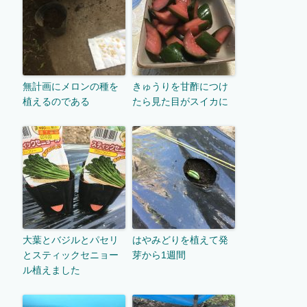
無計画にメロンの種を
きゅうりを甘酢につけ
植えるのである
たら見た目がスイカに
大葉とバジルとパセリ
はやみどりを植えて発
とスティックセニョー
芽から1週間
ル植えました