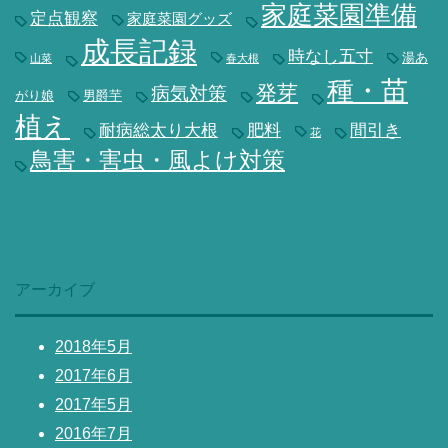
家庭菜園準備
定点観察
家庭菜園グッズ
成長記録
時なし五寸
湯あ
山菜
春大根
種・苗
発芽
病気対策
がり娘
男爵芋
植え
耐病総太り大根
肥料
間引き
花
鳥害・害虫・風よけ対策
アーカイブ
2018年5月
2017年6月
2017年5月
2016年7月