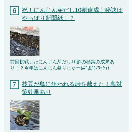
祝！にんじん芽だし10割達成！秘訣は
やっぱり新聞紙！？
前回挑戦したにんじん芽だし10割の秘策の成果あ
り！？今年はにんじん祭りじゃー(# ﾟДﾟ)ﾉﾜｯｼｮｲ
枝豆が鳥に狙われる峠を越えた！鳥対
策効果あり