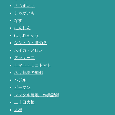
さつまいも
じゃがいも
なす
にんじん
ほうれんそう
シシトウ・鷹の爪
スイカ・メロン
ズッキーニ
トマト・ミニトマト
ネギ栽培の知識
バジル
ピーマン
レンタル農地 作業記録
二十日大根
大根