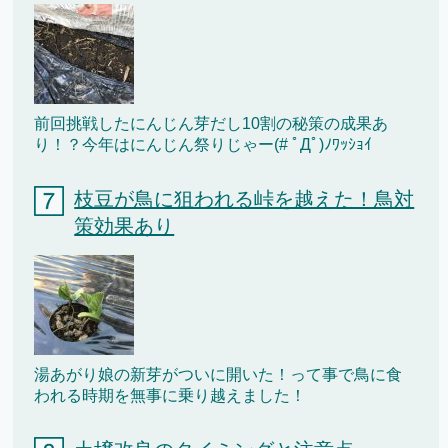
前回挑戦したにんじん芽だし10割の秘策の成果あ
り！？今年はにんじん祭りじゃー(# ﾟДﾟ)ﾉﾜｯｼｮｲ
枝豆が鳥に狙われる峠を越えた！鳥対
策効果あり
湯あがり娘の新芽がついに開いた！って事で鳥に食
われる時期を無事に乗り越えました！