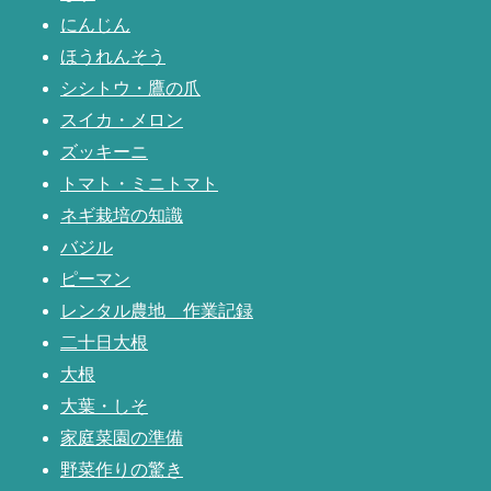
にんじん
ほうれんそう
シシトウ・鷹の爪
スイカ・メロン
ズッキーニ
トマト・ミニトマト
ネギ栽培の知識
バジル
ピーマン
レンタル農地 作業記録
二十日大根
大根
大葉・しそ
家庭菜園の準備
野菜作りの驚き