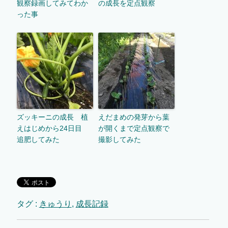
観察録画してみてわか
の成長を定点観察
った事
ズッキーニの成長 植
えだまめの発芽から葉
えはじめから24日目
が開くまで定点観察で
追肥してみた
撮影してみた
タグ :
きゅうり
,
成長記録