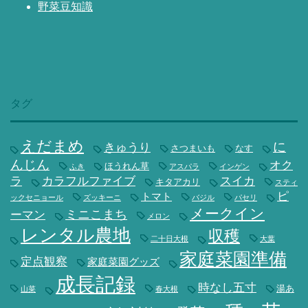
野菜豆知識
タグ
えだまめ
に
きゅうり
さつまいも
なす
んじん
オク
ほうれん草
ふき
アスパラ
インゲン
ラ
カラフルファイブ
スイカ
キタアカリ
スティ
ピ
トマト
ックセニョール
ズッキーニ
バジル
パセリ
メークイン
ミニこまち
ーマン
メロン
レンタル農地
収穫
二十日大根
大葉
家庭菜園準備
定点観察
家庭菜園グッズ
成長記録
時なし五寸
湯あ
山菜
春大根