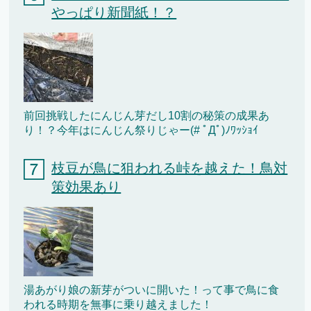
やっぱり新聞紙！？
前回挑戦したにんじん芽だし10割の秘策の成果あ
り！？今年はにんじん祭りじゃー(# ﾟДﾟ)ﾉﾜｯｼｮｲ
枝豆が鳥に狙われる峠を越えた！鳥対
策効果あり
湯あがり娘の新芽がついに開いた！って事で鳥に食
われる時期を無事に乗り越えました！