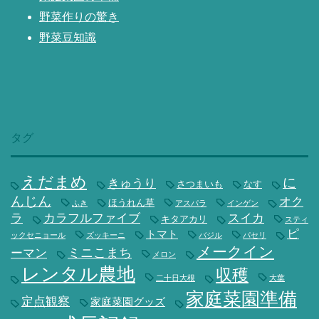
野菜作りの驚き
野菜豆知識
タグ
えだまめ
に
きゅうり
さつまいも
なす
んじん
オク
ほうれん草
ふき
アスパラ
インゲン
ラ
カラフルファイブ
スイカ
キタアカリ
スティ
ピ
トマト
ックセニョール
ズッキーニ
バジル
パセリ
メークイン
ミニこまち
ーマン
メロン
レンタル農地
収穫
二十日大根
大葉
家庭菜園準備
定点観察
家庭菜園グッズ