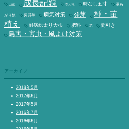
成長記録
時なし五寸
湯あ
山菜
春大根
種・苗
発芽
病気対策
がり娘
男爵芋
植え
耐病総太り大根
肥料
間引き
花
鳥害・害虫・風よけ対策
アーカイブ
2018年5月
2017年6月
2017年5月
2016年7月
2016年6月