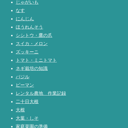
じゃがいも
なす
にんじん
ほうれんそう
シシトウ・鷹の爪
スイカ・メロン
ズッキーニ
トマト・ミニトマト
ネギ栽培の知識
バジル
ピーマン
レンタル農地 作業記録
二十日大根
大根
大葉・しそ
家庭菜園の準備