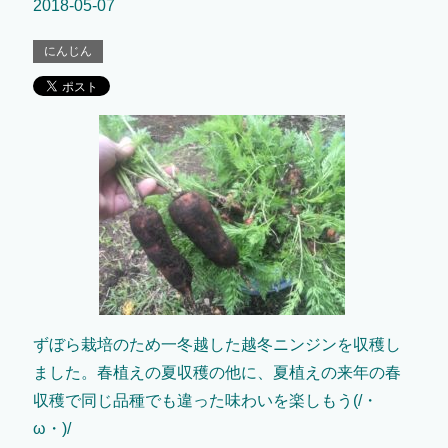
2018-05-07
にんじん
ずぼら栽培のため一冬越した越冬ニンジンを収穫し
ました。春植えの夏収穫の他に、夏植えの来年の春
収穫で同じ品種でも違った味わいを楽しもう(/・
ω・)/