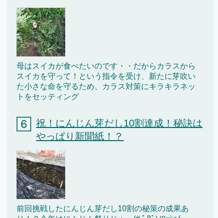
母はスイカが食べたいのです・・だからカラスから
スイカを守って！という指令を受け、新たに芽吹い
た小さな命を守るため、カラス対策にキラキラネッ
トをセッティング
祝！にんじん芽だし10割達成！秘訣は
やっぱり新聞紙！？
前回挑戦したにんじん芽だし10割の秘策の成果あ