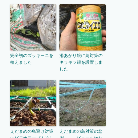
完全初のズッキーニを
湯あがり娘に鳥対策の
植えました
キラキラ紐を設置しま
した
えだまめの鳥避け対策
えだまめの鳥対策の悲