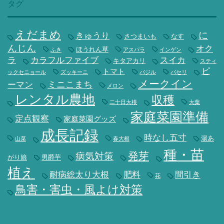
タグ
えだまめ
に
きゅうり
さつまいも
なす
んじん
オク
ほうれん草
ふき
アスパラ
インゲン
ラ
カラフルファイブ
スイカ
キタアカリ
スティ
ピ
トマト
ックセニョール
ズッキーニ
バジル
パセリ
メークイン
ミニこまち
ーマン
メロン
レンタル農地
収穫
二十日大根
大葉
家庭菜園準備
定点観察
家庭菜園グッズ
成長記録
時なし五寸
湯あ
山菜
春大根
種・苗
発芽
病気対策
がり娘
男爵芋
植え
耐病総太り大根
肥料
間引き
花
鳥害・害虫・風よけ対策