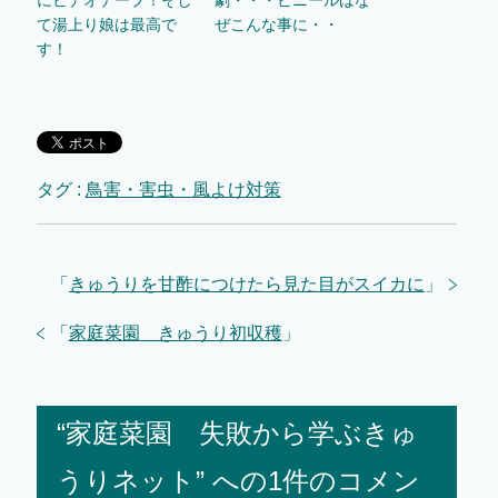
にビデオテープ！そし
劇・・・ビニールはな
て湯上り娘は最高で
ぜこんな事に・・
す！
タグ :
鳥害・害虫・風よけ対策
「
きゅうりを甘酢につけたら見た目がスイカに
」
「
家庭菜園 きゅうり初収穫
」
“家庭菜園 失敗から学ぶきゅ
うりネット” への1件のコメン