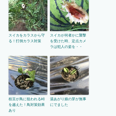
スイカをカラスから守
スイカが何者かに襲撃
る！打倒カラス対策
を受けた時、定点カメ
ラは犯人の姿を・・
枝豆が鳥に狙われる峠
湯あがり娘の芽が無事
を越えた！鳥対策効果
にでました
あり