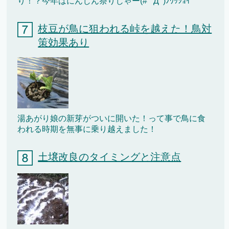
り！？今年はにんじん祭りじゃー(# ﾟДﾟ)ﾉﾜｯｼｮｲ
枝豆が鳥に狙われる峠を越えた！鳥対
策効果あり
湯あがり娘の新芽がついに開いた！って事で鳥に食
われる時期を無事に乗り越えました！
土壌改良のタイミングと注意点