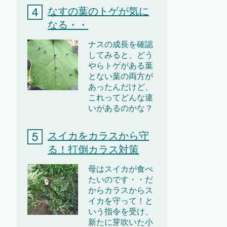
なすの葉のトゲが気に
なる・・
ナスの成長を確認
してみると、どう
やらトゲがある葉
とない葉の両方が
あったんだけど、
これってどんな違
いがあるのかな？
スイカをカラスから守
る！打倒カラス対策
母はスイカが食べ
たいのです・・だ
からカラスからス
イカを守って！と
いう指令を受け、
新たに芽吹いた小