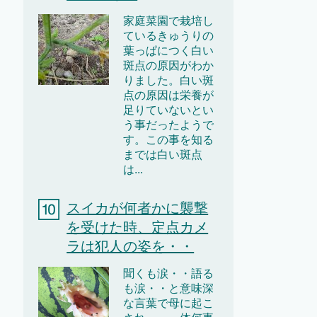
家庭菜園で栽培し
ているきゅうりの
葉っぱにつく白い
斑点の原因がわか
りました。白い斑
点の原因は栄養が
足りていないとい
う事だったようで
す。この事を知る
までは白い斑点
は...
スイカが何者かに襲撃
を受けた時、定点カメ
ラは犯人の姿を・・
聞くも涙・・語る
も涙・・と意味深
な言葉で母に起こ