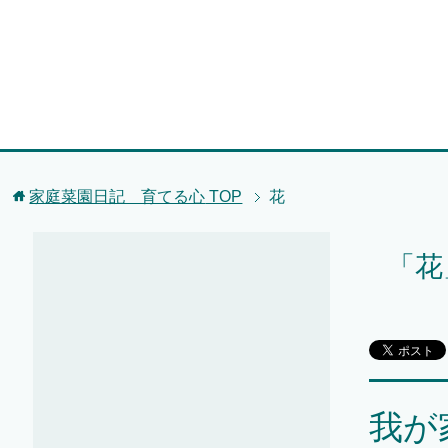
家庭菜園日記 育てる心
TOP
花
「花
我が