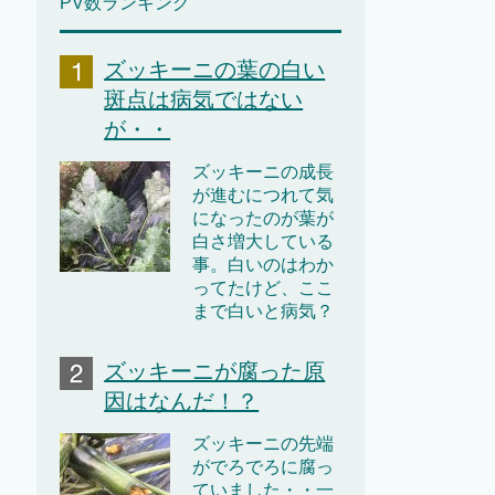
PV数ランキング
ズッキーニの葉の白い
斑点は病気ではない
が・・
ズッキーニの成長
が進むにつれて気
になったのが葉が
白さ増大している
事。白いのはわか
ってたけど、ここ
まで白いと病気？
ズッキーニが腐った原
因はなんだ！？
ズッキーニの先端
がでろでろに腐っ
ていました・・一