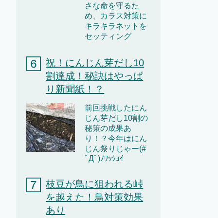
さな命を守るた
め、カラス対策に
キラキラネットを
セッティング
祝！にんじん芽だし10
割達成！秘訣はやっぱ
り新聞紙！？
前回挑戦したにん
じん芽だし10割の
秘策の成果あ
り！？今年はにん
じん祭りじゃー(#
ﾟДﾟ)ﾉﾜｯｼｮｲ
枝豆が鳥に狙われる峠
を越えた！鳥対策効果
あり