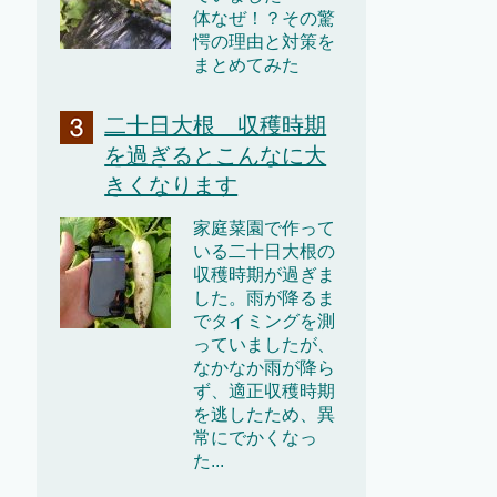
体なぜ！？その驚
愕の理由と対策を
まとめてみた
二十日大根 収穫時期
を過ぎるとこんなに大
きくなります
家庭菜園で作って
いる二十日大根の
収穫時期が過ぎま
した。雨が降るま
でタイミングを測
っていましたが、
なかなか雨が降ら
ず、適正収穫時期
を逃したため、異
常にでかくなっ
た...