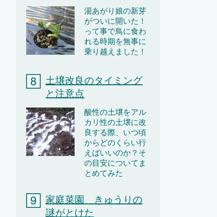
湯あがり娘の新芽
がついに開いた！
って事で鳥に食わ
れる時期を無事に
乗り越えました！
土壌改良のタイミング
と注意点
酸性の土壌をアル
カリ性の土壌に改
良する際、いつ頃
からどのくらい行
えばいいのか？そ
の目安についてま
とめてみた
家庭菜園 きゅうりの
謎がとけた