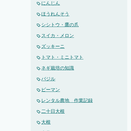
にんじん
ほうれんそう
シシトウ・鷹の爪
スイカ・メロン
ズッキーニ
トマト・ミニトマト
ネギ栽培の知識
バジル
ピーマン
レンタル農地 作業記録
二十日大根
大根